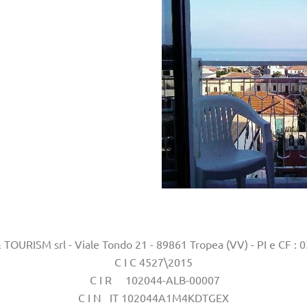
OURISM srl - Viale Tondo 21 - 89861 Tropea (VV) - PI e CF :
C I C 4527\2015
C I R 102044-ALB-00007
C I N IT 102044A1M4KDTGEX