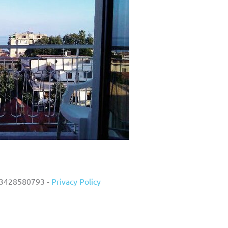
 03428580793 -
Privacy Policy